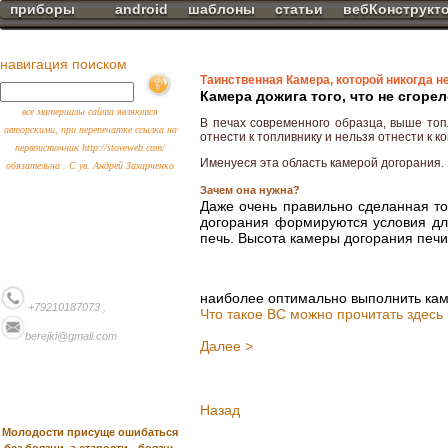
приборы
android
шаблоны
статьи
вебКонструкт
навигация поиском
Таинственная Камера, которой никогда н
Камера дожига того, что не сгорел
все материалы сайта являются
В печах современного образца, выше топ
авторскими, при перепечатке ссылка на
отнести к топливнику и нельзя отнести к к
первоисточник http://stoveweb.com/
Именуеся эта область камерой догорания.
обязательна . С ув. Андрей Захарченко
Зачем она нужна?
Даже очень правильно сделанная топ
догорания формируются условия для
печь. Высота камеры догорания печи
наиболее оптимально выполнить каме
+79210187073 ,
Что такое ВС можно прочитать здесь
berejki@gmail.com
Далее >
Назад
Молодости присуще ошибаться