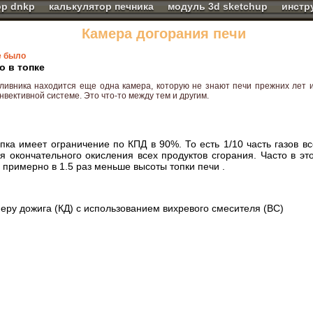
ор dnkp
калькулятор печника
модуль 3d sketchup
инстр
Камера догорания печи
е было
о в топке
ливника находится еще одна камера, которую не знают печи прежних лет и 
онвективной системе. Это что-то между тем и другим.
ка имеет ограничение по КПД в 90%. То есть 1/10 часть газов вс
 окончательного окисления всех продуктов сгорания. Часто в эт
 примерно в 1.5 раз меньше высоты топки печи .
ру дожига (КД) с использованием вихревого смесителя (ВС)