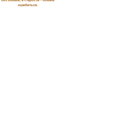
без боязни, а старости - боязнь
ошибиться.