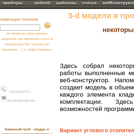
приборы
android
шаблоны
статьи
вебКонструкт
3-d модели в пр
навигация поиском
некоторы
все материалы сайта являются
авторскими, при перепечатке ссылка на
первоисточник http://stoveweb.com/
обязательна . С ув. Андрей Захарченко
Здесь собрал некотор
работы выполненные м
веб-конструктор. Напо
создает модель в объем
+79210187073 ,
каждого элемента клад
комплектации. Зде
berejki@gmail.com
возможностей программ
Каменный гроб - сердце, в
Вариант углового отопите