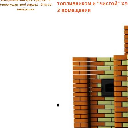
котором не воскрес Христос; а
топливником и "чистой" хл
стерегущая гроб стража - благие
намерения
3 помещения