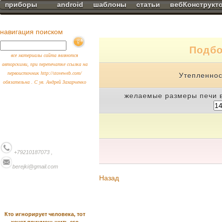
приборы
android
шаблоны
статьи
вебКонструкт
навигация поиском
Подбо
все материалы сайта являются
авторскими, при перепечатке ссылка на
первоисточник http://stoveweb.com/
Утепленно
обязательна . С ув. Андрей Захарченко
желаемые размеры печи в
+79210187073 ,
berejki@gmail.com
Назад
Кто игнорирует человека, тот