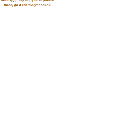
бильярдному шару на игровом
поле, да и его тычут палкой