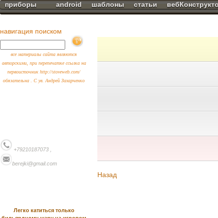
приборы
android
шаблоны
статьи
вебКонструкт
навигация поиском
все материалы сайта являются
авторскими, при перепечатке ссылка на
первоисточник http://stoveweb.com/
обязательна . С ув. Андрей Захарченко
+79210187073 ,
berejki@gmail.com
Назад
Легко катиться только