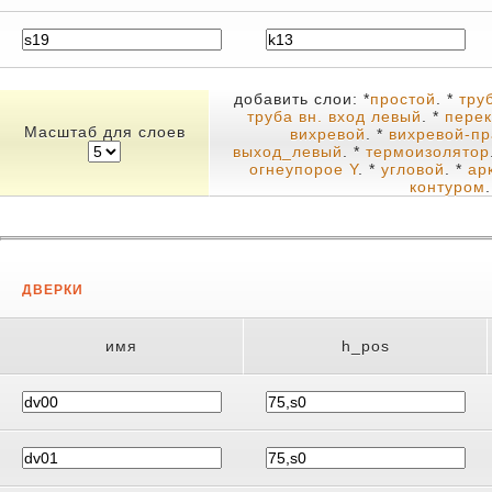
добавить слои: *
простой
. *
тру
труба вн. вход левый
. *
перек
Масштаб для слоев
вихревой
. *
вихревой-п
выход_левый
. *
термоизолятор
огнеупорое Y
. *
угловой
. *
ар
контуром
ДВЕРКИ
имя
h_pos