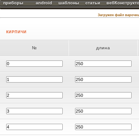
приборы
android
шаблоны
статьи
вебКонструкт
Загружен файл варочные
КИРПИЧИ
№
длина