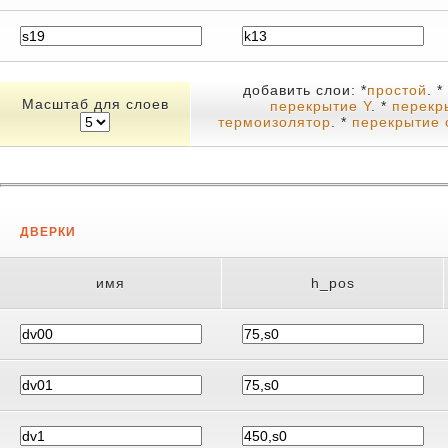
добавить слои: *
простой
. *
Масштаб для слоев
перекрытие Y
. *
перек
термоизолятор
. *
перекрытие 
ДВЕРКИ
имя
h_pos