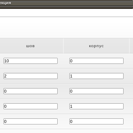
укция
шов
корпус