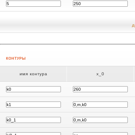
д
КОНТУРЫ
имя контура
x_0