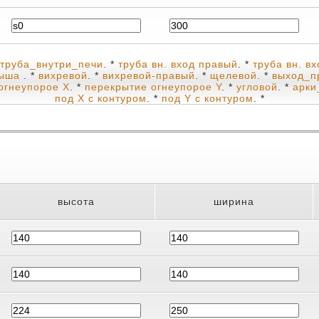
труба_внутри_печи
. *
труба вн. вход правый
. *
труба вн. в
рыша
. *
вихревой
. *
вихревой-правый
. *
щелевой
. *
выход_п
огнеупорое X
. *
перекрытие огнеупорое Y
. *
угловой
. *
арки
под X с контуром
. *
под Y с контуром
. *
высота
ширина