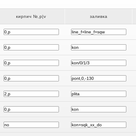
кирпич №,p|v
заливка