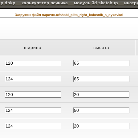
ор dnkp
калькулятор печника
модуль 3d sketchup
инстр
Загружен файл варочные/shabl_plita_right_kolosnik_s_dyxovkoi
ширина
высота