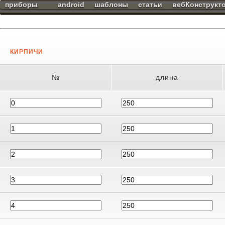
приборы
android
шаблоны
статьи
вебКонструкт
КИРПИЧИ
№
длина