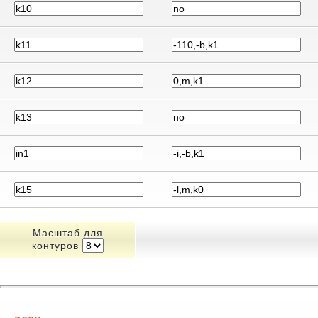
Масштаб для
контуров