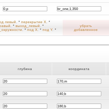
ход левый
. *
перекрытие X
. *
равый
. *
выход_левый
. *
убрать
_окружности
. *
под X
. *
под Y
. *
добавленное
глубина
координата