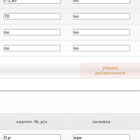
убрать
добавленное
кирпич №,p|v
заливка