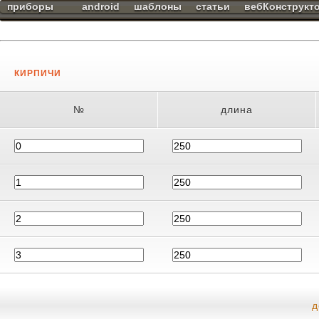
приборы
android
шаблоны
статьи
вебКонструкт
КИРПИЧИ
№
длина
д