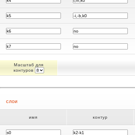
Масштаб для
контуров
СЛОИ
имя
контур