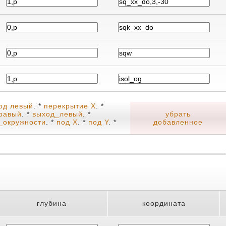
ход левый
. *
перекрытие X
. *
равый
. *
выход_левый
. *
убрать
_окружности
. *
под X
. *
под Y
. *
добавленное
глубина
координата