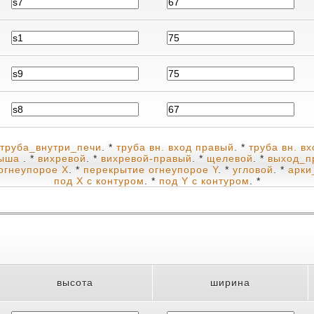
труба_внутри_печи
. *
труба вн. вход правый
. *
труба вн. в
рыша
. *
вихревой
. *
вихревой-правый
. *
щелевой
. *
выход_п
огнеупорое X
. *
перекрытие огнеупорое Y
. *
угловой
. *
арки
под X с контуром
. *
под Y с контуром
. *
высота
ширина