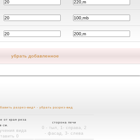
убрать добавленное
бавить разрез-вид+
- убрать разрез-вид
е от края реза
сторона печи
в см.
0 - тыл, 1- справа, 2
учения вида
- фасад, 3- слева
ставить 0