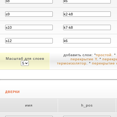
добавить слои: *
простой
. *
Масштаб для слоев
перекрытие Y
. *
перек
термоизолятор
. *
перекрытие 
ДВЕРКИ
имя
h_pos