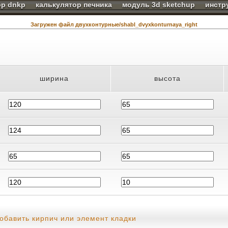
ор dnkp
калькулятор печника
модуль 3d sketchup
инстр
Загружен файл двухконтурные/shabl_dvyxkonturnaya_right
ширина
высота
обавить кирпич или элемент кладки