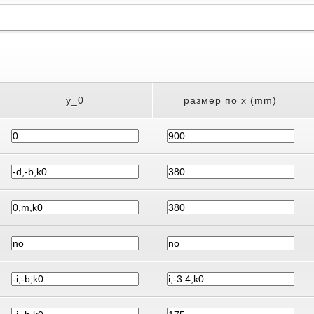
y_0
размер по x (mm)