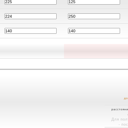
до
расстояни
Для пол
- по